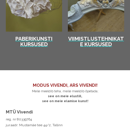
PABERIKUNSTI
VIIMISTLUSTEHNIKAT
KURSUSED
E KURSUSED
MODUS VIVENDI, ARS VIVENDI!
Meile meeldib teha, meile meeldib õpetada;
see on meie elustiil,
see on meie elamise kunst!
MTÜ Vivendi
reg. nr 80339764
jur.aadr: Mustamäe tee 44/2, Tallinn