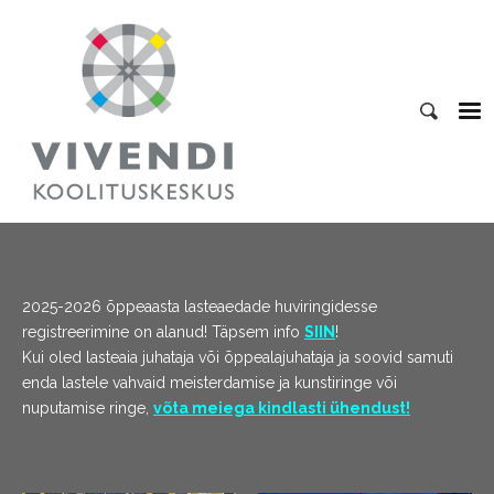
2025-2026 õppeaasta lasteaedade huviringidesse
registreerimine on alanud! Täpsem info
SIIN
!
Kui oled lasteaia juhataja või õppealajuhataja ja soovid samuti
enda lastele vahvaid meisterdamise ja kunstiringe või
nuputamise ringe,
võta meiega kindlasti ühendust!