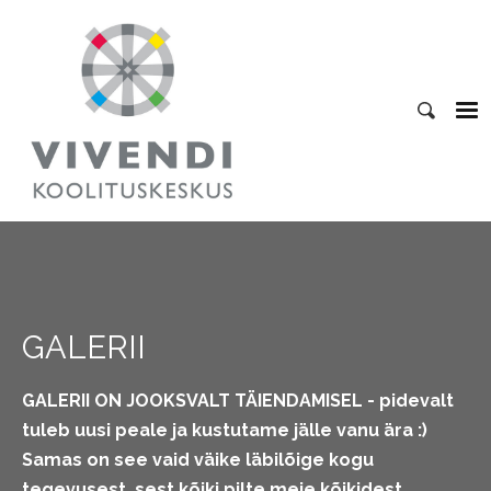
GALERII
GALERII ON JOOKSVALT TÄIENDAMISEL - pidevalt
tuleb uusi peale ja kustutame jälle vanu ära :)
Samas on see vaid väike läbilõige kogu
tegevusest, sest kõiki pilte meie kõikidest