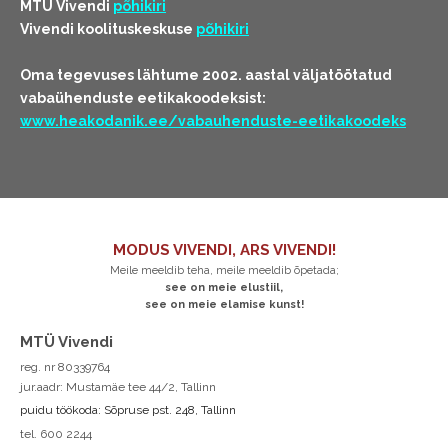
MTÜ Vivendi
põhikiri
Vivendi koolituskeskuse
põhikiri
Oma tegevuses lähtume 2002. aastal väljatöötatud
vabaühenduste eetikakoodeksist:
www.heakodanik.ee/vabauhenduste-eetikakoodeks
MODUS VIVENDI, ARS VIVENDI!
Meile meeldib teha, meile meeldib õpetada;
see on meie elustiil,
see on meie elamise kunst!
MTÜ Vivendi
reg. nr 80339764
jur.aadr: Mustamäe tee 44/2, Tallinn
puidu töökoda: Sõpruse pst. 248, Tallinn
tel. 600 2244