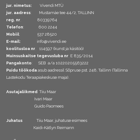
jur. nimetus:
Vivendi MTÜ
jur. aadress
: Mustamäe tee 44/2, TALLINN
reg. nr
. 80339764
Telefon
: 600 2244
Mobiil
: 537 28520
E-mail:
info@vivendi.ee
koolitusloa nr
. 114597 (kunst ja käsitöö)
Muinsuskaitse tegevusluba nr
: E 835/2014
Pangakonto
: SEB a/a 10220205563222
Puidu töökoda
asub aadressil Sõpruse pst. 248, Tallinn (Tallinna
Lastekodu Teraapiakeskuse maja).
Asutajaliikmed
Tiiu Maar
Ivari Maar
Guido Paomees
Juhatus
Tiiu Maar, juhatuse esimees
Kaidi-Kätlyn Reimann