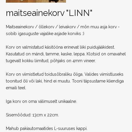
maitseainekorv "LINN"
Maitseainekorv / õllekorv / leivakorv / mõn muu asja korv -
sobib igasuguste vajalike asjade korviks :)
Korv on valmistatud käsitööna erinevat liiki puidujääkidest.
Kasutatud on mändi, tamme, kaske, leppa. Klotsid on omavahel
tugevalt kokku liimitud, põhjaks on 4mm vineer.
Korv on viimistletud toidusõbraliku õliga. Valides viimistluseks
toonitud õli või laki, hind ei muutu. Tooni täpsustame kliendiga
emaili teel.
Iga korv on oma välimuselt unikaalne.
Sisemõõdud: 13cm x 22cm.
Mahub pakiautomaatides L-suuruses kappi.